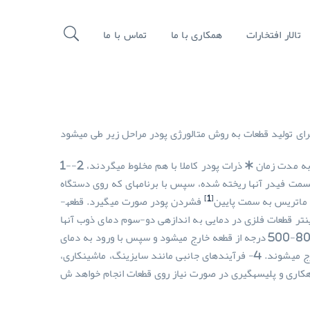
تالار افتخارات
همکاری با ما
تماس با ما
ای تولید قطعات به روش متالورژی پودر مراحل زیر طی می­شود
1-مخلوط کردن مواد اولیه شامل پودر فلز و افزودنی­ها: در این مرحله از مواد اولیه به میزان مورد نیاز داخل یک محفظه­ی دوار ریخته می­شود و به مدت زمان * ذرات پودر کاملا با هم مخلوط می­گردند، 2-
مت فیدر آن­ها ریخته شده، سپس با برنامه­ای که روی دستگاه
[1]
کت ماتریس به سمت پایین
فشردن پودر صورت می­گیرد. قطعه­
 بالا: زینتر قطعات فلزی در دمایی به اندازه­ی دو-سوم دمای ذوب آن­ها
صورت می­گیرد. زینتر قطعات فولادی در دمای 1120 درجه سانتیگراد انجام می­شود. در این مرحله ابتدا واکس موجود در قطعات در دمای 800-500 درجه از قطعه خارج می­شود و سپس با ورود به دمای
1120 درجه، تف­جوشی ذرات پودری فلز رخ می­دهد.پس از گذر از این مرحله قطعات وارد قسمت خنک کنندگی کوره شده و در انتها از کوره خارج می­شوند. 4- فرآیندهای جانبی مانند سایزینگ، ماشینکاری،
کاری و پلیسه­گیری در صورت نیاز روی قطعات انجام خواهد ش