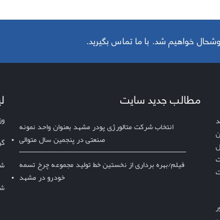
 خوشحال خواهیم شد. با ما تماس بگیرید
مطالب جدید سایت
ل
وز
د
انتخاب شرکت متالورژی پودر مشهد بعنوان واحد نمونه
ن
صنعتی در پنجمین سال متوالی
گر
کیفیت بالا، قیمت مناسب و تحویل 
ت
فیلم/بهره برداری از نخستین خط تولید مجموعه چرخ تسمه
شر
ت
خودرو در مشهد
شر
با بهره‌گیری از فرصت‌های گسترده و بی‌پایان پودرهای فلزی، باور 
داریم که می‌توانیم موجی از تغییر و بهبود را هدایت کنیم و 