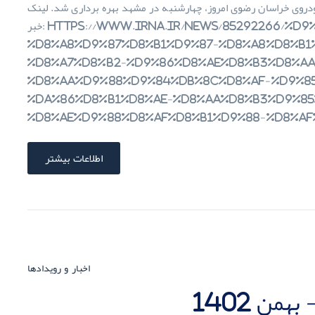
روی خراسان رضوی امروز، چهارشنبه در مشهد بهره برداری شد. لینک
خبر: https://www.irna.ir/news/85292266/%D9%81%DB%8C%D9%84%D9%85-
%D8%A8%D9%87%D8%B1%D9%87-%D8%A8%D8%B1
%D8%A7%D8%B2-%D9%86%D8%AE%D8%B3%D8%AA
%D8%AA%D9%88%D9%84%DB%8C%D8%AF-%D9%8
%DA%86%D8%B1%D8%AE-%D8%AA%D8%B3%D9%85
%D8%AE%D9%88%D8%AF%D8%B1%D9%88-%D8%A
اطلاعات بیشتر
اخبار و رویدادها
من 1402