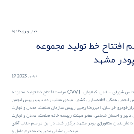
اخبار و رویدادها
تتاح خط تولید مجموعه CVVT در
پودر مشهد
19 نوامبر 2023
مراسم افتتاح خط تولید مجموعه CVVT با حضور حجت‌الاسلام پژمان فر نماینده محترم مشهد در مجلس شورای اسلامی، کیانوش
انجمن همگن قطعه‌سازان کشور، مهدی مطلب زاده نایب رییس انجمن
ران‌خودرو خراسان، امیررضا رجبی رییس سازمان صنعت، معدن و تجارت
، دبیر و احسان شجاعی، عضو هیئت رییسه خانه صنعت، معدن و تجارت
انش‌بنیان متالورژی پودر مشهد برگزار شد. در این مراسم جناب آقای
مهندس عشقی مدیریت محترم عامل و