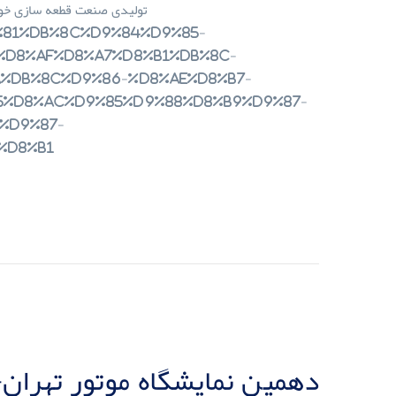
تولیدی صنعت قطعه سازی خود
%D8%AF%D8%A7%D8%B1%DB%8C-
%DB%8C%D9%86-%D8%AE%D8%B7-
5%D8%AC%D9%85%D9%88%D8%B9%D9%87-
%D9%87-
F%D8%B1
دهمین نمایشگاه موتور تهران- به