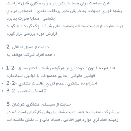
این سياست براي همه کارکنان در هر رده کاري قابل اجراست
رشوه خواري ميتواند به طریقی نظير پرداخت نقدي ، اختصاص مزایاي
اجتماعی ، هدایا صورت پذیرد
جهت نظارت لازم است سالانه وضعيت مالی شرکت چک گردد و هرگونه
گزارش مورد بررسی قرار گيرد.
2. حمایت از اصول اخلاقی
همه افراد شرکت موظف به :
1-2- احترام به قانون : خودداري از هرگونه رشوه ، اقدام مطابق
قوانين مالياتی ، تطابق محصولات با قوانين استاندارد
2-2- احترام به مشتري : عدم ترویج اطلاعات مشتري
3-2- آراستگی شخصی
3. حمایت از سیستم افشاگری کارکنان
این شرکت متعهد به حفظ امنيت شغلی و روانی کارکنانی است که در
زمينه افشاگري موارد غير اخلاقی ، فساد مالی و … نقش داشته اند