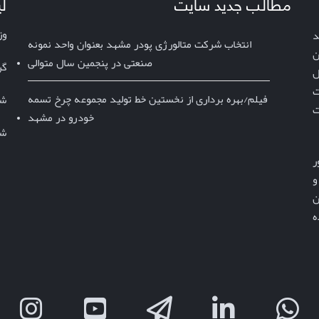
مطالب جدید سایت
ل
وز
د
انتخاب شرکت متالورژی پودر مشهد بعنوان واحد نمونه
ن
صنعتی در پنجمین سال متوالی
گر
کیفیت بالا، قیمت مناسب و تحویل 
ت
فیلم/بهره برداری از نخستین خط تولید مجموعه چرخ تسمه
شر
ت
خودرو در مشهد
شر
با بهره‌گیری از فرصت‌های گسترده و بی‌پایان پودرهای فلزی، باور 
داریم که می‌توانیم موجی از تغییر و بهبود را هدایت کنیم و 
ما همچنان 
جهان را با دستاوردها و موفقیت‌های نوآورانه خود شگفت‌زده 